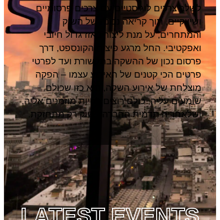
לשלב צרכים לוגיסטיים עם צרכים פרסומיים
ושיווקיים, תוך קריאה נכונה של השוק
והמתחרים, על מנת ליצור באזז גדול חיובי
ואפקטיבי. החל מרגע פיצוח הקונספט, דרך
פרסום נכון של ההשקה בתקשורת ועד לפרטי
פרטים הכי קטנים של האירוע עצמו – הפקה
מוצלחת של אירוע השקה, היא כזו שכולם
שומעים עליה, כולם רוצים להיות מוזמנים אליה,
ושלאחריה תדמית החברה בשוק רק מתחזקת.
LATEST EVENTS