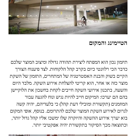
הטיימינג והמקום
תיזמון נכון הוא המפתח ליצירת תהודה גדולה ומיצוב המוצר שלכם
כדבר הכי רלוונטי כיום בקרב קהל הלקוחות. לצד פיענוח הצורך
הקיים בשוק והבנת האסטרטגיה של המתחרים, התזמון של השקת
מוצר כזה או אחר, הוא קריטי להצלחת אירוע השקה. מלבד היום
והשעה, בתכנון אירועי השקה חייבים לקחת בחשבון את הלוקיישן
בהם הם יערכו: המיקום חייב להיות נגיש ונוח להגעה עבור
המוזמנים (תקשורת ומובילי דעת קהל) כי בלעדיהם, יהיה קשה
לגרום לאירוע השקת המוצר שלכם להתרומם. בנוסף, אופי המקום
בוא יערך אירוע ההשקה והיוקרה שלו ימשכו אליו קהל גדול יותר,
וכתוצאה מכך הסיקור בתקשורת יהיה אפקטיבי יותר.