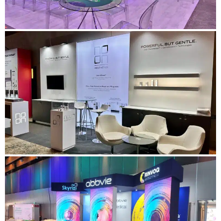
ביתן מרכנתיל - כנס Muniexpo
עבור לפרויקט
ביתן Noon Aesthetics - כנס קוסמטיקה