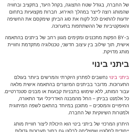
של החברה, בגודל שטח התצוגה, בקהל היעד, בתקציב ובחוויה
שהמותג רוצה לייצר במהלך האירוע. חברות מקצועיות בתחום
יודעות להתאים לכל לקוח את סוג הביתן שימקסם את החשיפה
והאפקטיביות של ההשתתפות בתערוכה.
ב-BY הפקות מתכננים ומקימים מגוון רחב של ביתנים בהתאמה
אישית, תוך שילוב בין עיצוב חדשני, טכנולוגיה מתקדמת וחוויית
מותג מדויקת.
ביתני בינוי
ביתני בינוי
נחשבים לפתרון היוקרתי והמרשים ביותר בעולם
התערוכות. מדובר בביתנים המיוצרים בהתאמה אישית מלאה
עבור המותג, ללא שימוש בתבניות קבועות או מבנים סטנדרטיים.
כל אלמנט בביתן – החל מהמבנה האדריכלי ועד התאורה,
החיפויים והמסכים – מתוכנן במיוחד בהתאם לשפה המיתוגית
ולמטרות השיווקיות של החברה.
היתרון המרכזי של ביתני בינוי הוא היכולת ליצור חוויית מותג
ייחודית לחלוטין שמצליחה לבלוט גם בתוך תערוכות גדולות