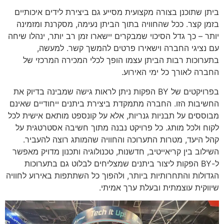
ביתן שתוכנן בצורה מקצועית מסייע גם ביצירת לידים איכותיים
בזמן קצר. ככל שהחוויה בתוך הביתן נעימה, מסקרנת ומזמינה
יותר – כך גדל הסיכוי שמבקרים יישארו זמן רב יותר, ינהלו שיחה
עם נציגי החברה וישאירו פרטים להמשך קשר. למעשה,
בתערוכות רבות הביתן עצמו הופך לכלי המכירה המרכזי של
החברה לאורך כל ימי האירוע.
בפרויקטים של BY הפקות ניתן לראות גישה שמבינה בדיוק את
החשיבות הזו. החברה מתמקדת ביצירת ביתנים ייחודיים שאינם
מבוססים על תבניות גנריות, אלא על קונספט מותאם אישית לכל
לקוח ולכל מותג. כל פרויקט נבנה מתוך חשיבה אסטרטגית על
קהל היעד, מטרות התערוכה והחוויה שהמותג רוצה להעביר.
השילוב בין קריאייטיב, חדשנות, טכנולוגיה ותכנון מדויק מאפשר
ל-BY הפקות ליצור ביתנים שמצליחים לבלוט גם בתערוכות
הגדולות והתחרותיות ביותר, ולהפוך כל השתתפות באירוע לחוויה
שיווקית עוצמתית ובעלת ערך אמיתי.