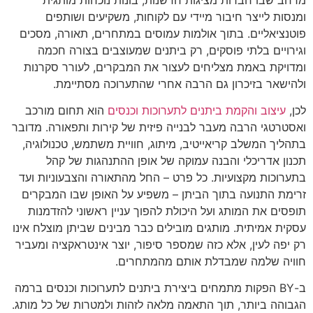
ומנסות לייצר חיבור מיידי עם לקוחות, משקיעים ושותפים
פוטנציאליים. בתוך אולמות עמוסים במתחרים, תאורה, מסכים
וגירויים בלתי פוסקים, רק ביתנים שמעוצבים בצורה חכמה
ומדויקת באמת מצליחים לעצור את המבקרים, לעורר סקרנות
ולהישאר בזיכרון גם הרבה אחרי שהתערוכה מסתיימת.
לכן,
עיצוב והקמת ביתנים לתערוכות וכנסים
הוא תחום מורכב
ואסטרטגי הרבה מעבר לבנייה פיזית של קירות ותפאורה. מדובר
בתהליך המשלב קריאייטיב, מיתוג, חוויית משתמש, טכנולוגיה,
תכנון אדריכלי והבנה עמוקה של אופן ההתנהגות של קהל
בתערוכות מקצועיות. כל פרט – החל מהתאורה והצבעוניות ועד
זרימת התנועה בתוך הביתן – משפיע על האופן שבו המבקרים
תופסים את המותג ועל היכולת להפוך עניין ראשוני להזדמנות
עסקית אמיתית. מותגים מובילים כבר מבינים שביתן מוצלח אינו
רק יפה לעין, אלא כזה שמספר סיפור, יוצר אינטראקציה ומעביר
חוויה שלמה שמבדלת אותם מהמתחרים.
ב-BY הפקות מתמחים ביצירת ביתנים לתערוכות וכנסים ברמה
הגבוהה ביותר, תוך התאמה מלאה לזהות ולמטרות של כל מותג.