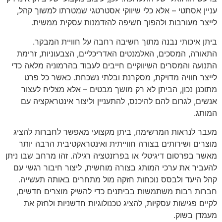
עניין אסתטי – אלא כלי שיווקי אסטרטגי שמטרתו למשוך קהל,
לייצר מעורבות ולהפוך חשיפה להזדמנות עסקית ממשית.
ביתן איכותי נבנה מתוך חשיבה רחבה על חוויית המבקר.
התאורה, המסכים, האלמנטים האדריכליים, הצבעוניות, זרימת
התנועה והמסרים השיווקיים חייבים לעבוד בהרמוניה מלאה כדי
לייצר חוויה מדויקת, מסקרנת ובלתי נשכחת. כאשר כל פרט
מתוכנן נכון, הביתן לא רק מושך מבטים – אלא מצליח לעצור
אנשים, לגרום להם להיכנס, להתעניין וליצור אינטראקציה עם
המותג.
מעבר לנראות המרשימה, ביתן מקצועי מאפשר לחברות להציג
מוצרים ושירותים בצורה חווייתית ואינטראקטיבית הרבה יותר
מאשר בפרסום דיגיטלי או בפרזנטציה רגילה. זהו מרחב שבו ניתן
להעביר את ערכי המותג בצורה מוחשית, ליצור חיבור רגשי עם
קהל היעד ולבסס נוכחות חזקה מול מתחרים באותה תעשייה.
חברות רבות משתמשות בביתנים כדי להשיק מוצרים חדשים,
לקיים פגישות עסקיות, להציג טכנולוגיות חדשניות ולחזק את
מעמדן בשוק.