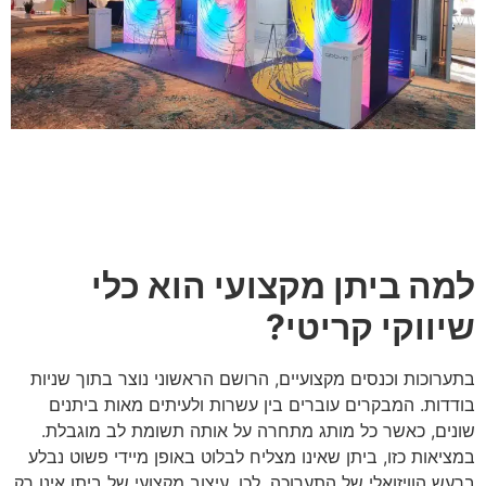
עבור לפרויקט
עיצוב והקמת ביתנים עם BY הפקות
ביתן אבווי - דרמטולוגיה
למה ביתן מקצועי הוא כלי
עבור לפרויקט
שיווקי קריטי?
בתערוכות וכנסים מקצועיים, הרושם הראשוני נוצר בתוך שניות
בודדות. המבקרים עוברים בין עשרות ולעיתים מאות ביתנים
שונים, כאשר כל מותג מתחרה על אותה תשומת לב מוגבלת.
במציאות כזו, ביתן שאינו מצליח לבלוט באופן מיידי פשוט נבלע
ברעש הוויזואלי של התערוכה. לכן, עיצוב מקצועי של ביתן אינו רק