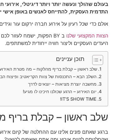
בעולם שהולך ונעשה יותר ויותר דיגיטלי, אירועי
התדמית העסקית, להתייחס לאנשים באופן אישי י
אולם כדי שכל רעיון על אירוע חברה ירקום עור וגידי
הצוות המקצועי שלנו
ב BY הפקות, ישמח לעזור לכם
היעדים העסקיים וליצור חוויה ייחודית למשתתפים.
תוכן עניינים
שלב ראשון – קבלת בריף מהלקוח – מה מטרת האירוע
השלב הבא – התכנסות של צוות הקריאטיב ופיצוח הבר
מחשבה יוצרת מציאות – יוצאים לדרך
יום האירוע – הרגע שכולנו חיכינו לו מגיע!
IT'S SHOW TIME!
שלב ראשון – קבלת בריף מ
ברגע שאתם פונים אלינו עם ההחלטה של קיום אירוע 
שהחלטתם לקיים אירוע ומה אתם שואפים להשיג?