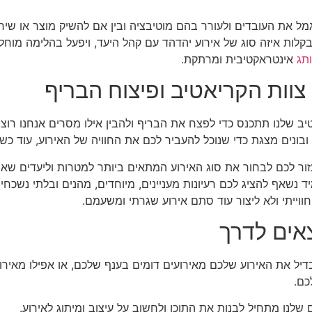
גמל את העובדים ולעורר בהם מוטיבציה ובין אם להשיק מוצר או שי
בקלות איזה סוג של אירוע יהדהד עם קהל היעד, ויפעל בהלימה מו
ותג
אינטראקטיבית ומרתקת.
וות הקריאטיב ופיצוח הבריף
ב שלנו תתכנס כדי לפצח את הבריף ולהבין אילו מסרים אנחנו רוצי
ובונים מצגת כדי שנוכל להעביר לכם את החוויה של האירוע, עוד כש
ו נעזור לכם לבחור את סוג האירוע המתאים ביותר למטרות וליעדים ש
יד נשאף להציג לכם רעיונות מעניינים, מיוחדים, מהנים ובלתי נשכ
וייתי ולא ליצור עוד סתם אירוע שגרתי ומשעמם.
אים לדרך
יל את האירוע שלכם מאירועים דומים בענף שלכם, או אפילו מאירו
כם.
לנו מתחיל לבנות את התוכן ולחשוב על עיצוב ומיתוג לאירוע.