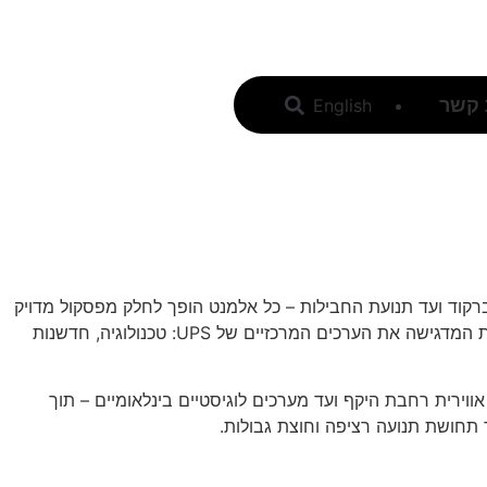
 קשר
English
להצעת מחיר
ברקוד ועד תנועת החבילות – כל אלמנט הופך לחלק מפסקול מדויק
שמניע את הסרט קדימה. הסרטון משלב צילום דינמי במספר מרכזים לוגיסטיים עם עריכה מוזיקלית חכמה, ומייצר חוויה ויזואלית וסאונדית המדגישה את הערכים המרכזיים של UPS: טכנולוגיה, חדשנות
ירית רחבת היקף ועד מערכים לוגיסטיים בינלאומיים – תוך